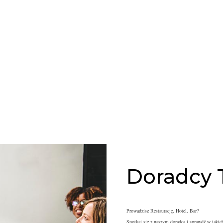
Doradcy 
Prowadzisz Restaurację, Hotel, Bar?
Spotkaj się z naszym doradcą i s
prawdź w jaki