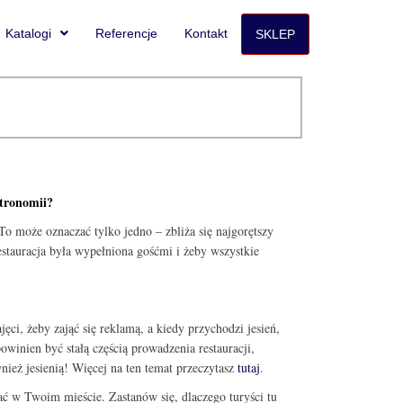
Katalogi
Referencje
Kontakt
SKLEP
stronomii?
o może oznaczać tylko jedno – zbliża się najgorętszy
estauracja była wypełniona gośćmi i żeby wszystkie
ajęci, żeby zająć się reklamą, a kiedy przychodzi jesień,
powinien być stałą częścią prowadzenia restauracji,
wnież jesienią! Więcej na ten temat przeczytasz
tutaj
.
ć w Twoim mieście. Zastanów się, dlaczego turyści tu