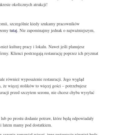
resie okolicznych atrakcji!
onomii, szczególnie kiedy szukamy pracowników
iszemy
tutaj
. Nie zapominajmy jednak o najważniejszym,
eż kulturę pracy i lokalu. Nawet jeśli planujesz
irmy. Klienci postrzegają restaurację poprzez ich pryzmat
ale również wyposażenie restauracji. Jego wygląd
 że więcej stolików to więcej gości – potrzebujesz
uracji przed szczytem sezonu, nie chcesz chyba wysyłać
lub po prostu dodanie potraw, które będą odpowiadały
 i latem mamy pod dostatkiem.
 sezonie zamawiał więcej, inne restauracje również będą