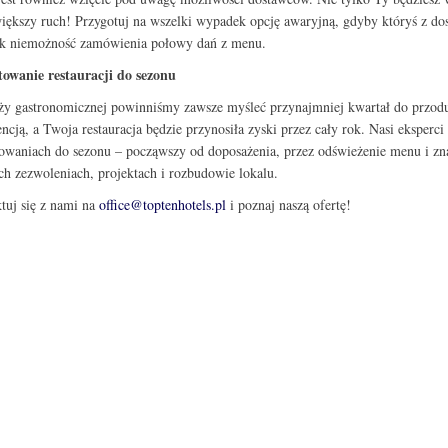
iększy ruch! Przygotuj na wszelki wypadek opcję awaryjną, gdyby któryś z dos
ak niemożność zamówienia połowy dań z menu.
towanie restauracji do sezonu
y gastronomicznej powinniśmy zawsze myśleć przynajmniej kwartał do przodu.
ncją, a Twoja restauracja będzie przynosiła zyski przez cały rok. Nasi eksper
owaniach do sezonu – począwszy od doposażenia, przez odświeżenie menu i zn
ch zezwoleniach, projektach i rozbudowie lokalu.
tuj się z nami na
office@toptenhotels.pl
i poznaj naszą ofertę!