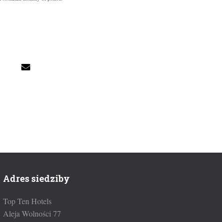
Adres siedziby
Top Ten Hotels
Aleja Wolności 77