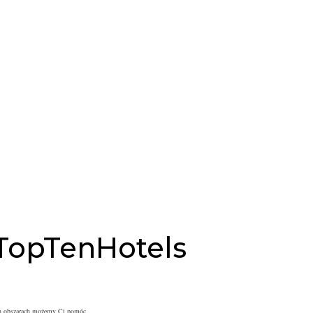
TopTenHotels
ch obszarach możemy Ci pomóc.