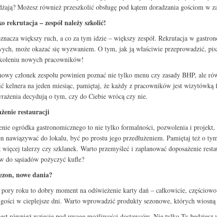
dżają? Możesz również przeszkolić obsługę pod kątem doradzania gościom w zak
ko rekrutacja – zespół należy szkolić!
znacza większy ruch, a co za tym idzie – większy zespół. Rekrutacja w gastr
ych, może okazać się wyzwaniem. O tym, jak ją właściwie przeprowadzić, p
zkoleniu nowych pracowników!
owy członek zespołu powinien poznać nie tylko menu czy zasady BHP, ale równi
ić kelnera na jeden miesiąc, pamiętaj, że każdy z pracowników jest wizytówką f
 wrażenia decydują o tym, czy do Ciebie wrócą czy nie.
żenie restauracji
nie ogródka gastronomicznego to nie tylko formalności, pozwolenia i projekt, 
n nawiązywać do lokalu, być po prostu jego przedłużeniem. Pamiętaj też o tym,
 więcej talerzy czy szklanek. Warto przemyśleć i zaplanować doposażenie resta
w do sąsiadów pożyczyć kufle?
ezon, nowe dania?
pory roku to dobry moment na odświeżenie karty dań – całkowicie, częściowo 
gości w cieplejsze dni. Warto wprowadzić produkty sezonowe, których wiosną
est również wzięcie pod uwagę możliwości dostawców. Nie tylko Ty będziesz w