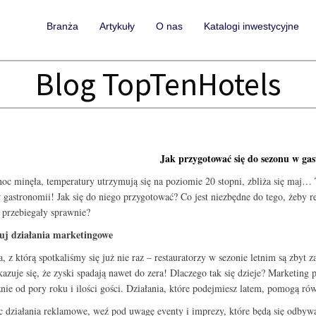
Branża
Artykuły
O nas
Katalogi inwestycyjne
Blog TopTenHotels
Jak przygotować się do sezonu w ga
oc minęła, temperatury utrzymują się na poziomie 20 stopni, zbliża się maj… T
 gastronomii! Jak się do niego przygotować? Co jest niezbędne do tego, żeby r
 przebiegały sprawnie?
uj działania marketingowe
a, z którą spotkaliśmy się już nie raz – restauratorzy w sezonie letnim są zbyt z
kazuje się, że zyski spadają nawet do zera! Dlaczego tak się dzieje? Marketing 
żnie od pory roku i ilości gości. Działania, które podejmiesz latem, pomogą ró
c działania reklamowe, weź pod uwagę eventy i imprezy, które będą się odbywa