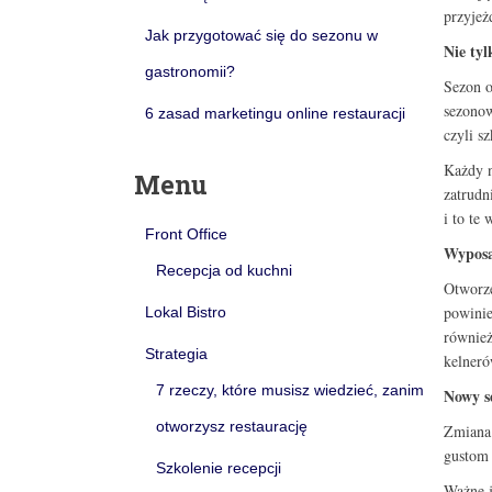
przyjeż
Jak przygotować się do sezonu w
Nie tyl
gastronomii?
Sezon o
sezonow
6 zasad marketingu online restauracji
czyli s
Każdy n
Menu
zatrudn
i to te
Front Office
Wyposa
Recepcja od kuchni
Otworze
powinie
Lokal Bistro
również
Strategia
kelneró
7 rzeczy, które musisz wiedzieć, zanim
Nowy s
otworzysz restaurację
Zmiana 
gustom 
Szkolenie recepcji
Ważne j